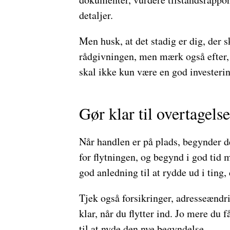
detaljer.
Men husk, at det stadig er dig, der s
rådgivningen, men mærk også efter, h
skal ikke kun være en god investerin
Gør klar til overtagels
Når handlen er på plads, begynder d
for flytningen, og begynd i god tid 
god anledning til at rydde ud i ting,
Tjek også forsikringer, adresseændrin
klar, når du flytter ind. Jo mere du f
til at nyde den nye begyndelse.