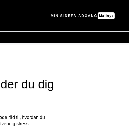
MIN SIDE
FÅ ADGANG
Mailnyt
eder du dig
ode råd til, hvordan du
ødvendig stress.