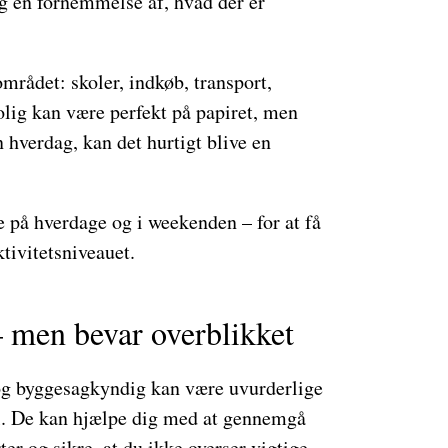
dig en fornemmelse af, hvad der er
mrådet: skoler, indkøb, transport,
lig kan være perfekt på papiret, men
n hverdag, kan det hurtigt blive en
e på hverdage og i weekenden – for at få
tivitetsniveauet.
– men bevar overblikket
g byggesagkyndig kan være uvurderlige
l. De kan hjælpe dig med at gennemgå
er og sikre, at du ikke overser vigtige