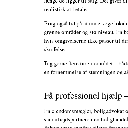
længe de ligger til salg. Det giver 
realistisk at betale.
Brug også tid på at undersøge lokalo
grønne områder og støjniveau. En bo
hvis omgivelserne ikke passer til di
skuffelse.
Tag gerne flere ture i området – båd
en fornemmelse af stemningen og ak
Få professionel hjælp 
En ejendomsmægler, boligadvokat o
samarbejdspartnere i en bolighande
dokumenter, vurdere tilstandsrapport