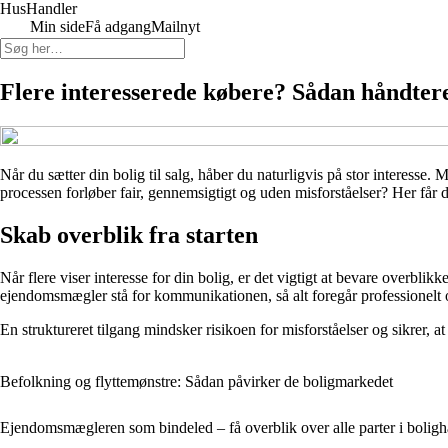
HusHandler
Min side
Få adgang
Mailnyt
Flere interesserede købere? Sådan håndtere
Når du sætter din bolig til salg, håber du naturligvis på stor interess
processen forløber fair, gennemsigtigt og uden misforståelser? Her får du
Skab overblik fra starten
Når flere viser interesse for din bolig, er det vigtigt at bevare overblik
ejendomsmægler stå for kommunikationen, så alt foregår professionelt
En struktureret tilgang mindsker risikoen for misforståelser og sikrer, a
Befolkning og flyttemønstre: Sådan påvirker de boligmarkedet
Ejendomsmægleren som bindeled – få overblik over alle parter i bolig