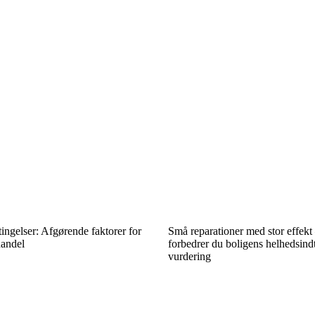
tingelser: Afgørende faktorer for
Små reparationer med stor effekt
handel
forbedrer du boligens helhedsind
vurdering