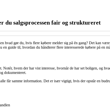
r du salgsprocessen fair og struktureret
e. Men hvad gør du, hvis flere købere melder sig på én gang? Det kan vær
 en guide til, hvordan du håndterer flere interesserede købere på en måde
ket. Notér, hvem der har vist interesse, hvornår de har set boligen, og hv
 og dokumenteret.
t alle får samme information. Det er især vigtigt, hvis der opstår en bud
handlen