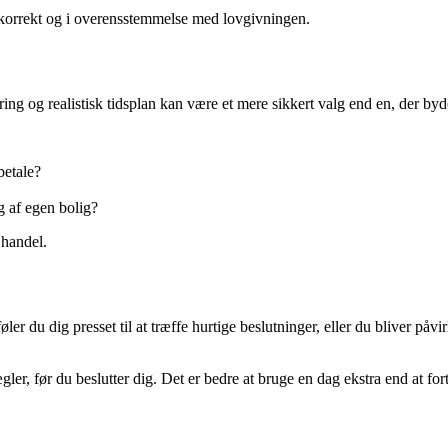
 korrekt og i overensstemmelse med lovgivningen.
ring og realistisk tidsplan kan være et mere sikkert valg end en, der by
betale?
g af egen bolig?
 handel.
ler du dig presset til at træffe hurtige beslutninger, eller du bliver påvi
ler, før du beslutter dig. Det er bedre at bruge en dag ekstra end at for