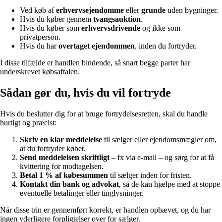
Ved køb af
erhvervsejendomme
eller
grunde
uden bygninger.
Hvis du køber gennem
tvangsauktion
.
Hvis du køber som
erhvervsdrivende
og ikke som
privatperson.
Hvis du har
overtaget ejendommen
, inden du fortryder.
I disse tilfælde er handlen bindende, så snart begge parter har
underskrevet købsaftalen.
Sådan gør du, hvis du vil fortryde
Hvis du beslutter dig for at bruge fortrydelsesretten, skal du handle
hurtigt og præcist:
Skriv en klar meddelelse
til sælger eller ejendomsmægler om,
at du fortryder købet.
Send meddelelsen skriftligt
– fx via e-mail – og sørg for at få
kvittering for modtagelsen.
Betal 1 % af købesummen
til sælger inden for fristen.
Kontakt din bank og advokat
, så de kan hjælpe med at stoppe
eventuelle betalinger eller tinglysninger.
Når disse trin er gennemført korrekt, er handlen ophævet, og du har
ingen yderligere forpligtelser over for sælger.