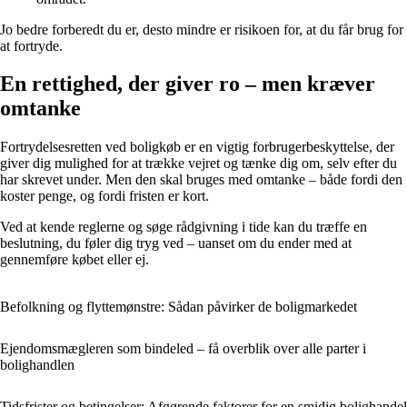
Jo bedre forberedt du er, desto mindre er risikoen for, at du får brug for
at fortryde.
En rettighed, der giver ro – men kræver
omtanke
Fortrydelsesretten ved boligkøb er en vigtig forbrugerbeskyttelse, der
giver dig mulighed for at trække vejret og tænke dig om, selv efter du
har skrevet under. Men den skal bruges med omtanke – både fordi den
koster penge, og fordi fristen er kort.
Ved at kende reglerne og søge rådgivning i tide kan du træffe en
beslutning, du føler dig tryg ved – uanset om du ender med at
gennemføre købet eller ej.
Befolkning og flyttemønstre: Sådan påvirker de boligmarkedet
Ejendomsmægleren som bindeled – få overblik over alle parter i
bolighandlen
Tidsfrister og betingelser: Afgørende faktorer for en smidig bolighandel