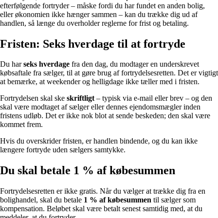
efterfølgende fortryder – måske fordi du har fundet en anden bolig,
eller økonomien ikke hænger sammen – kan du trække dig ud af
handlen, så længe du overholder reglerne for frist og betaling.
Fristen: Seks hverdage til at fortryde
Du har
seks hverdage
fra den dag, du modtager en underskrevet
købsaftale fra sælger, til at gøre brug af fortrydelsesretten. Det er vigtigt
at bemærke, at weekender og helligdage ikke tæller med i fristen.
Fortrydelsen skal ske
skriftligt
– typisk via e-mail eller brev – og den
skal være modtaget af sælger eller dennes ejendomsmægler inden
fristens udløb. Det er ikke nok blot at sende beskeden; den skal være
kommet frem.
Hvis du overskrider fristen, er handlen bindende, og du kan ikke
længere fortryde uden sælgers samtykke.
Du skal betale 1 % af købesummen
Fortrydelsesretten er ikke gratis. Når du vælger at trække dig fra en
bolighandel, skal du betale
1 % af købesummen
til sælger som
kompensation. Beløbet skal være betalt senest samtidig med, at du
meddeler, at du fortryder.