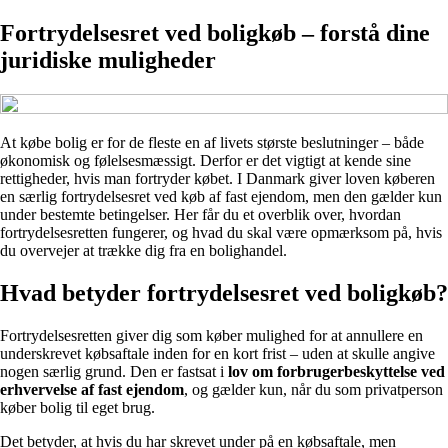
Fortrydelsesret ved boligkøb – forstå dine
juridiske muligheder
At købe bolig er for de fleste en af livets største beslutninger – både
økonomisk og følelsesmæssigt. Derfor er det vigtigt at kende sine
rettigheder, hvis man fortryder købet. I Danmark giver loven køberen
en særlig fortrydelsesret ved køb af fast ejendom, men den gælder kun
under bestemte betingelser. Her får du et overblik over, hvordan
fortrydelsesretten fungerer, og hvad du skal være opmærksom på, hvis
du overvejer at trække dig fra en bolighandel.
Hvad betyder fortrydelsesret ved boligkøb?
Fortrydelsesretten giver dig som køber mulighed for at annullere en
underskrevet købsaftale inden for en kort frist – uden at skulle angive
nogen særlig grund. Den er fastsat i
lov om forbrugerbeskyttelse ved
erhvervelse af fast ejendom
, og gælder kun, når du som privatperson
køber bolig til eget brug.
Det betyder, at hvis du har skrevet under på en købsaftale, men