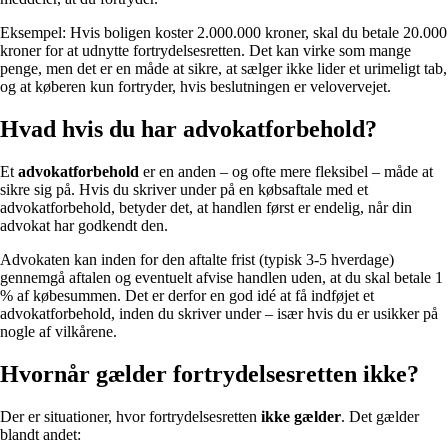
Eksempel: Hvis boligen koster 2.000.000 kroner, skal du betale 20.000
kroner for at udnytte fortrydelsesretten. Det kan virke som mange
penge, men det er en måde at sikre, at sælger ikke lider et urimeligt tab,
og at køberen kun fortryder, hvis beslutningen er velovervejet.
Hvad hvis du har advokatforbehold?
Et
advokatforbehold
er en anden – og ofte mere fleksibel – måde at
sikre sig på. Hvis du skriver under på en købsaftale med et
advokatforbehold, betyder det, at handlen først er endelig, når din
advokat har godkendt den.
Advokaten kan inden for den aftalte frist (typisk 3-5 hverdage)
gennemgå aftalen og eventuelt afvise handlen uden, at du skal betale 1
% af købesummen. Det er derfor en god idé at få indføjet et
advokatforbehold, inden du skriver under – især hvis du er usikker på
nogle af vilkårene.
Hvornår gælder fortrydelsesretten ikke?
Der er situationer, hvor fortrydelsesretten
ikke gælder
. Det gælder
blandt andet: