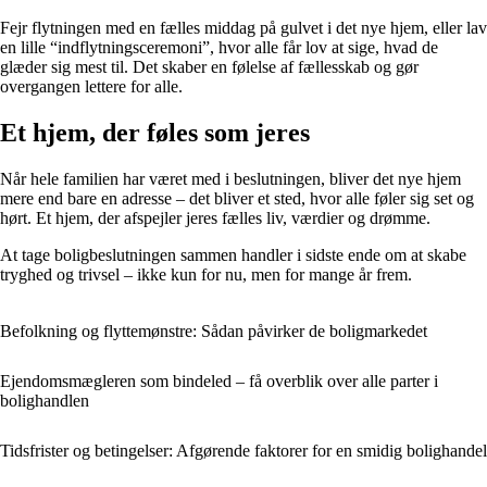
Fejr flytningen med en fælles middag på gulvet i det nye hjem, eller lav
en lille “indflytningsceremoni”, hvor alle får lov at sige, hvad de
glæder sig mest til. Det skaber en følelse af fællesskab og gør
overgangen lettere for alle.
Et hjem, der føles som jeres
Når hele familien har været med i beslutningen, bliver det nye hjem
mere end bare en adresse – det bliver et sted, hvor alle føler sig set og
hørt. Et hjem, der afspejler jeres fælles liv, værdier og drømme.
At tage boligbeslutningen sammen handler i sidste ende om at skabe
tryghed og trivsel – ikke kun for nu, men for mange år frem.
Befolkning og flyttemønstre: Sådan påvirker de boligmarkedet
Ejendomsmægleren som bindeled – få overblik over alle parter i
bolighandlen
Tidsfrister og betingelser: Afgørende faktorer for en smidig bolighandel