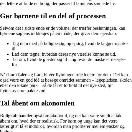
det lettere at finde en bolig, der passer til familiens samlede liv.
Gør børnene til en del af processen
Selvom det i sidste ende er de voksne, der træffer beslutningen, kan
børnene sagtens inddrages på en måde, der giver dem ejerskab.
Tag dem med på boligbesøg, og spørg, hvad de lægger mærke
til.
Lad dem tegne, hvordan deres nye værelse kunne se ud.
Tal om, hvad de glæder sig til – og hvad de måske er nervøse
for.
Når børn føler sig hørt, bliver flytningen ofte lettere for dem. Det kan
også være en god idé at besøge området sammen – legepladsen, skolen
eller den lokale park – så de får et forhold til det nye sted, før
flyttekasserne pakkes ud.
Tal åbent om økonomien
Boligkøb handler også om økonomi, og det kan være sundt at tale
åbent om, hvad der er realistisk. For børn og unge kan det være
lærerigt at få et indblik i, hvordan man prioriterer mellem ønsker og
budget.