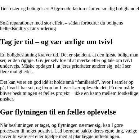
Tidsfrister og betingelser: Afgørende faktorer for en smidig bolighandel
Små reparationer med stor effekt – sådan forbedrer du boligens
helhedsindtryk før vurdering
Tag jer tid – og vær ærlige om tvivl
En boligbeslutning kræver tid. Det er sjældent, at den første bolig, man
ser, er den rigtige. Giv jer selv lov til at mærke efter og tale om tvivl
undervejs. Måske opdager I, at jeres prioriteter ændrer sig, når I ser
flere muligheder.
Det kan være en god idé at holde små “familieråd”, hvor I samler op
på, hvad I har set, og hvordan I hver især oplevede det. På den måde
bliver beslutningen et fælles projekt – ikke en kamp mellem forskellige
ønsker.
Gør flytningen til en fælles oplevelse
Når beslutningen er taget, og flytningen nærmer sig, kan I gøre
processen til noget positivt. Lad børnene pakke deres egne ting, vælge
farver til værelset eller hjælpe med at planlægge indretningen.