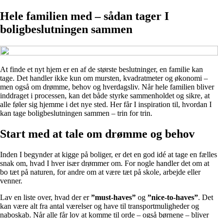
Hele familien med – sådan tager I
boligbeslutningen sammen
At finde et nyt hjem er en af de største beslutninger, en familie kan
tage. Det handler ikke kun om mursten, kvadratmeter og økonomi –
men også om drømme, behov og hverdagsliv. Når hele familien bliver
inddraget i processen, kan det både styrke sammenholdet og sikre, at
alle føler sig hjemme i det nye sted. Her får I inspiration til, hvordan I
kan tage boligbeslutningen sammen – trin for trin.
Start med at tale om drømme og behov
Inden I begynder at kigge på boliger, er det en god idé at tage en fælles
snak om, hvad I hver især drømmer om. For nogle handler det om at
bo tæt på naturen, for andre om at være tæt på skole, arbejde eller
venner.
Lav en liste over, hvad der er
”must-haves”
og
”nice-to-haves”
. Det
kan være alt fra antal værelser og have til transportmuligheder og
naboskab. Når alle får lov at komme til orde – også børnene – bliver