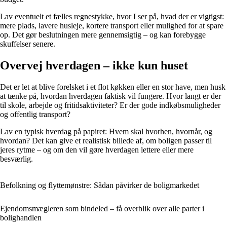
Lav eventuelt et fælles regnestykke, hvor I ser på, hvad der er vigtigst:
mere plads, lavere husleje, kortere transport eller mulighed for at spare
op. Det gør beslutningen mere gennemsigtig – og kan forebygge
skuffelser senere.
Overvej hverdagen – ikke kun huset
Det er let at blive forelsket i et flot køkken eller en stor have, men husk
at tænke på, hvordan hverdagen faktisk vil fungere. Hvor langt er der
til skole, arbejde og fritidsaktiviteter? Er der gode indkøbsmuligheder
og offentlig transport?
Lav en typisk hverdag på papiret: Hvem skal hvorhen, hvornår, og
hvordan? Det kan give et realistisk billede af, om boligen passer til
jeres rytme – og om den vil gøre hverdagen lettere eller mere
besværlig.
Befolkning og flyttemønstre: Sådan påvirker de boligmarkedet
Ejendomsmægleren som bindeled – få overblik over alle parter i
bolighandlen