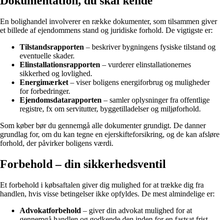
Dokumentation, du skal kende
En bolighandel involverer en række dokumenter, som tilsammen giver
et billede af ejendommens stand og juridiske forhold. De vigtigste er:
Tilstandsrapporten
– beskriver bygningens fysiske tilstand og
eventuelle skader.
Elinstallationsrapporten
– vurderer elinstallationernes
sikkerhed og lovlighed.
Energimærket
– viser boligens energiforbrug og muligheder
for forbedringer.
Ejendomsdatarapporten
– samler oplysninger fra offentlige
registre, fx om servitutter, byggetilladelser og miljøforhold.
Som køber bør du gennemgå alle dokumenter grundigt. De danner
grundlag for, om du kan tegne en ejerskifteforsikring, og de kan afsløre
forhold, der påvirker boligens værdi.
Forbehold – din sikkerhedsventil
Et forbehold i købsaftalen giver dig mulighed for at trække dig fra
handlen, hvis visse betingelser ikke opfyldes. De mest almindelige er:
Advokatforbehold
– giver din advokat mulighed for at
gennemgå handlen og godkende den inden for en fastsat frist.