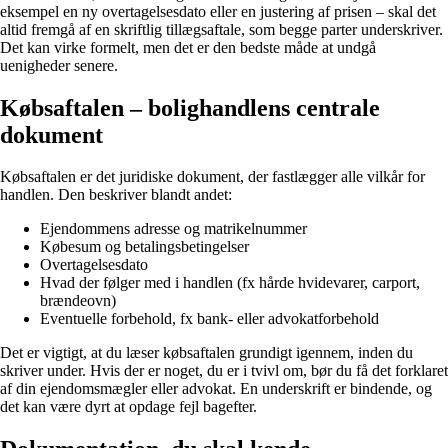
eksempel en ny overtagelsesdato eller en justering af prisen – skal det
altid fremgå af en skriftlig tillægsaftale, som begge parter underskriver.
Det kan virke formelt, men det er den bedste måde at undgå
uenigheder senere.
Købsaftalen – bolighandlens centrale
dokument
Købsaftalen er det juridiske dokument, der fastlægger alle vilkår for
handlen. Den beskriver blandt andet:
Ejendommens adresse og matrikelnummer
Købesum og betalingsbetingelser
Overtagelsesdato
Hvad der følger med i handlen (fx hårde hvidevarer, carport,
brændeovn)
Eventuelle forbehold, fx bank- eller advokatforbehold
Det er vigtigt, at du læser købsaftalen grundigt igennem, inden du
skriver under. Hvis der er noget, du er i tvivl om, bør du få det forklaret
af din ejendomsmægler eller advokat. En underskrift er bindende, og
det kan være dyrt at opdage fejl bagefter.