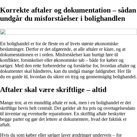
Korrekte aftaler og dokumentation – sådan
undgår du misforståelser i bolighandlen
En bolighandel er for de fleste en af livets største økonomiske
beslutninger. Derfor er det afgørende, at alle aftaler er klare, og at
dokumentationen er i orden. Misforståelser kan hurtigt føre til
konflikter, forsinkelser eller økonomiske tab – både for køber og
sælger. Med den rette forberedelse og forståelse for, hvordan aftaler og
dokumenter skal håndteres, kan du undgå mange faldgruber. Her får
du en guide til, hvordan du sikrer en tryg og gennemsigtig bolighandel.
Aftaler skal være skriftlige – altid
Mange tror, at en mundtlig aftale er nok, men i en bolighandel er det
skriftlige bevis helt centralt. Det gælder alt fra pris og overtagelsesdato
til inventar og eventuelle reparationer. En skriftlig aftale beskytter
begge parter og gør det lettere at dokumentere, hvad der faktisk er
aftalt.
Hvis du som køber eller sælger laver ændringer undervejs – for