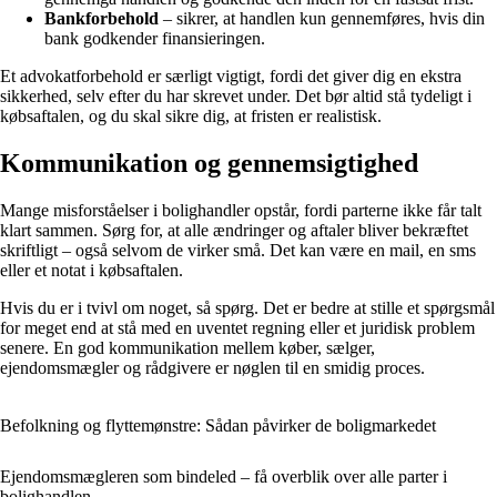
Bankforbehold
– sikrer, at handlen kun gennemføres, hvis din
bank godkender finansieringen.
Et advokatforbehold er særligt vigtigt, fordi det giver dig en ekstra
sikkerhed, selv efter du har skrevet under. Det bør altid stå tydeligt i
købsaftalen, og du skal sikre dig, at fristen er realistisk.
Kommunikation og gennemsigtighed
Mange misforståelser i bolighandler opstår, fordi parterne ikke får talt
klart sammen. Sørg for, at alle ændringer og aftaler bliver bekræftet
skriftligt – også selvom de virker små. Det kan være en mail, en sms
eller et notat i købsaftalen.
Hvis du er i tvivl om noget, så spørg. Det er bedre at stille et spørgsmål
for meget end at stå med en uventet regning eller et juridisk problem
senere. En god kommunikation mellem køber, sælger,
ejendomsmægler og rådgivere er nøglen til en smidig proces.
Befolkning og flyttemønstre: Sådan påvirker de boligmarkedet
Ejendomsmægleren som bindeled – få overblik over alle parter i
bolighandlen