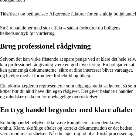
Tidsfrister og betingelser: Afgørende faktorer for en smidig bolighandel
Små reparationer med stor effekt – sådan forbedrer du boligens
helhedsindtryk før vurdering
Brug professionel rådgivning
Selvom det kan virke fristende at spare penge ved at klare det hele selv,
kan professionel rådgivning være en god investering. En boligadvokat
kan gennemgå dokumenterne, sikre at dine interesser bliver varetaget,
og hjælpe med at formulere forbehold og tillæg.
Ejendomsmægleren repræsenterer som udgangspunkt sælgeren, så som
køber bør du altid have din egen rådgiver. Det giver balance i handlen
og mindsker risikoen for ubehagelige overraskelser.
En tryg handel begynder med klare aftaler
En bolighandel behøver ikke være kompliceret, men den kræver
omhu. Klare, skriftlige aftaler og korrekt dokumentation er det bedste
værn mod misforståelser. Når du tager dig tid til at forstå processen og