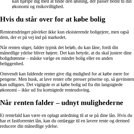
kan hjælpe dig med at finde den løsning, der passer bedst til din
økonomi og risikovillighed.
Hvis du står over for at købe bolig
Renteændringer påvirker ikke kun eksisterende boligejere, men også
dem, der er på vej ind på markedet.
Når renten stiger, falder typisk det beløb, du kan låne, fordi din
månedlige ydelse bliver højere. Det kan betyde, at du skal justere dine
boligdrømme – måske vælge en mindre bolig eller en anden
beliggenhed.
Omvendt kan faldende renter give dig mulighed for at købe mere for
pengene. Men husk, at lave renter ofte presser priserne op, så gevinsten
kan udlignes. Det vigtigste er at købe bolig ud fra din langsigtede
økonomi – ikke ud fra kortsigtede renteudsving.
Når renten falder – udnyt mulighederne
Et rentefald kan være en oplagt anledning til at se på dine lån. Hvis du
har et fastforrentet lån, kan du omlægge til en lavere rente og dermed
reducere din månedlige ydelse.