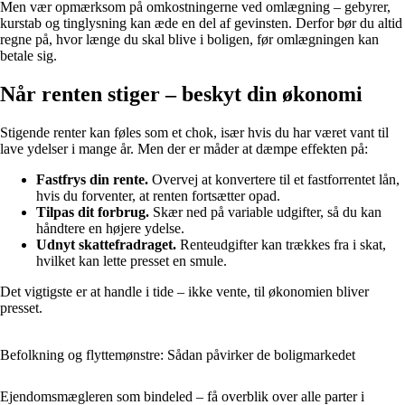
Men vær opmærksom på omkostningerne ved omlægning – gebyrer,
kurstab og tinglysning kan æde en del af gevinsten. Derfor bør du altid
regne på, hvor længe du skal blive i boligen, før omlægningen kan
betale sig.
Når renten stiger – beskyt din økonomi
Stigende renter kan føles som et chok, især hvis du har været vant til
lave ydelser i mange år. Men der er måder at dæmpe effekten på:
Fastfrys din rente.
Overvej at konvertere til et fastforrentet lån,
hvis du forventer, at renten fortsætter opad.
Tilpas dit forbrug.
Skær ned på variable udgifter, så du kan
håndtere en højere ydelse.
Udnyt skattefradraget.
Renteudgifter kan trækkes fra i skat,
hvilket kan lette presset en smule.
Det vigtigste er at handle i tide – ikke vente, til økonomien bliver
presset.
Befolkning og flyttemønstre: Sådan påvirker de boligmarkedet
Ejendomsmægleren som bindeled – få overblik over alle parter i