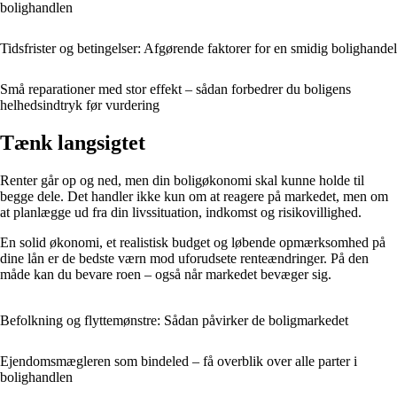
bolighandlen
Tidsfrister og betingelser: Afgørende faktorer for en smidig bolighandel
Små reparationer med stor effekt – sådan forbedrer du boligens
helhedsindtryk før vurdering
Tænk langsigtet
Renter går op og ned, men din boligøkonomi skal kunne holde til
begge dele. Det handler ikke kun om at reagere på markedet, men om
at planlægge ud fra din livssituation, indkomst og risikovillighed.
En solid økonomi, et realistisk budget og løbende opmærksomhed på
dine lån er de bedste værn mod uforudsete renteændringer. På den
måde kan du bevare roen – også når markedet bevæger sig.
Befolkning og flyttemønstre: Sådan påvirker de boligmarkedet
Ejendomsmægleren som bindeled – få overblik over alle parter i
bolighandlen