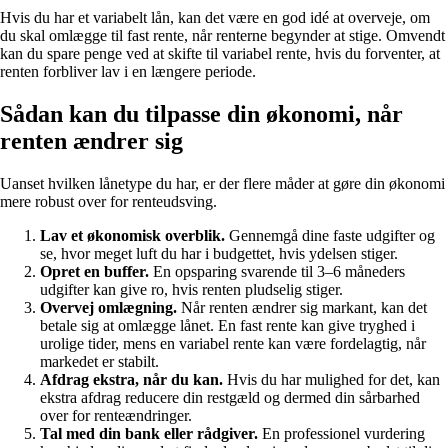
Hvis du har et variabelt lån, kan det være en god idé at overveje, om
du skal omlægge til fast rente, når renterne begynder at stige. Omvendt
kan du spare penge ved at skifte til variabel rente, hvis du forventer, at
renten forbliver lav i en længere periode.
Sådan kan du tilpasse din økonomi, når
renten ændrer sig
Uanset hvilken lånetype du har, er der flere måder at gøre din økonomi
mere robust over for renteudsving.
Lav et økonomisk overblik.
Gennemgå dine faste udgifter og
se, hvor meget luft du har i budgettet, hvis ydelsen stiger.
Opret en buffer.
En opsparing svarende til 3–6 måneders
udgifter kan give ro, hvis renten pludselig stiger.
Overvej omlægning.
Når renten ændrer sig markant, kan det
betale sig at omlægge lånet. En fast rente kan give tryghed i
urolige tider, mens en variabel rente kan være fordelagtig, når
markedet er stabilt.
Afdrag ekstra, når du kan.
Hvis du har mulighed for det, kan
ekstra afdrag reducere din restgæld og dermed din sårbarhed
over for renteændringer.
Tal med din bank eller rådgiver.
En professionel vurdering