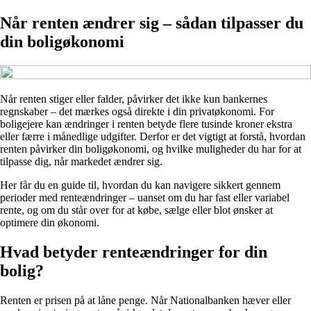
Når renten ændrer sig – sådan tilpasser du
din boligøkonomi
Når renten stiger eller falder, påvirker det ikke kun bankernes
regnskaber – det mærkes også direkte i din privatøkonomi. For
boligejere kan ændringer i renten betyde flere tusinde kroner ekstra
eller færre i månedlige udgifter. Derfor er det vigtigt at forstå, hvordan
renten påvirker din boligøkonomi, og hvilke muligheder du har for at
tilpasse dig, når markedet ændrer sig.
Her får du en guide til, hvordan du kan navigere sikkert gennem
perioder med renteændringer – uanset om du har fast eller variabel
rente, og om du står over for at købe, sælge eller blot ønsker at
optimere din økonomi.
Hvad betyder renteændringer for din
bolig?
Renten er prisen på at låne penge. Når Nationalbanken hæver eller