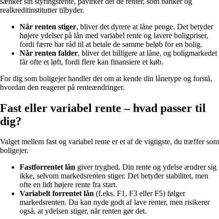
sænker sin styringsrente, påvirker det de renter, som banker og
realkreditinstitutter tilbyder.
Når renten stiger
, bliver det dyrere at låne penge. Det betyder
højere ydelser på lån med variabel rente og lavere boligpriser,
fordi færre har råd til at betale de samme beløb for en bolig.
Når renten falder
, bliver det billigere at låne, og boligmarkedet
får ofte et løft, fordi flere kan finansiere et køb.
For dig som boligejer handler det om at kende din lånetype og forstå,
hvordan den reagerer på renteændringer.
Fast eller variabel rente – hvad passer til
dig?
Valget mellem fast og variabel rente er et af de vigtigste, du træffer som
boligejer.
Fastforrentet lån
giver tryghed. Din rente og ydelse ændrer sig
ikke, selvom markedsrenten stiger. Det betyder stabilitet, men
ofte en lidt højere rente fra start.
Variabelt forrentet lån
(f.eks. F1, F3 eller F5) følger
markedsrenten. Du kan nyde godt af lave renter, men risikerer
også, at ydelsen stiger, når renten gør det.